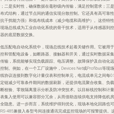
作；二是实时性，确保数据在毫秒级内传输，满足控制需求；三
分布式结构，通过节点间的通信实现分散控制。它还具有高可靠
（抗干扰能力强）和低布线成本（减少电缆和高维护）。这些特
使现场总线成为工业自动化系统的骨干技术，适用于从传感器到
制器的底层数据交换。
在低压配电自动化系统中，现场总线技术起着关键作用。它被用
监控和管配电设备，如断路器、接触器和开关，通过实时数据采
和传输，系统能够实现负载跟踪、电压调整、故障保护及自动化
控制。例如，在一个工厂设施中，Devices Net或Profibus等现
总线协议连接到数字化计量仪表和控制单元，电流或单元之间每0.
个定链减少可靠条件期间的数据刷新，还提供电流聚合收集、负
诊断校验、零致隔离显示分析及防冲突技术。以目标线控制和计
仪表集入使用可以兼容部分冗余，从而借助连续供电支持降低机
安全隐患。进一步而言，系统维护得到优化，现场本地化回路也
RS-485兼接入各型号间连接通讯完成监控现场的可报警提供。