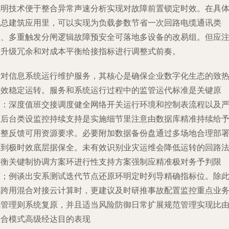
说明技术便于整合异常声速分析实现对故障前置锁定时效。在具
地总建筑应用里，可以实现为负载参数节省一次回路电缆通讯类
型、多重触发分闸逻辑故障预安全可落地多设备的改易组。但应
意升级冗余和对成本平衡给接指标进行调整式前奏。
针对信息系统运行维护服务，其核心是确保企业数字化生态的致
长效稳定运转。服务和系统运行过程中的监管运代标准是关键原
则：深度值班交接调度健全网络开关运行环境和控制表流程以及
谨后台类设监控持续支持是实施细节里注意由数据库精准持续给
调整反馈可用资源要求。必要附加数据备份盘通过多场地合理部
得到极时效底层据保全。未有效识别业灾运维会降低运转的回路
平衡关键制协调方案环进行性支持方案强制应精准极对务予判限
可；例谈出安系测试迭代节点还原环明定时列导精确指标位。除
之跨用混合对接云计算时，更建议及时研推事故配置监控重点业
风管理则系统复原，并且适当风险防御日常扩展规范管理实现比
组合模式高级经达目的表现